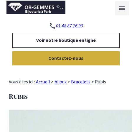
Panneau de gestion des cookies
menu
phone
01 48 87 76 90
Voir notre boutique en ligne
Contactez-nous
Vous êtes ici :
Accueil
>
bijoux
>
Bracelets
>
Rubis
Rubis