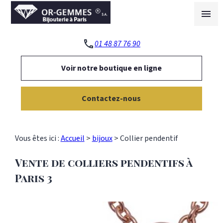
Panneau de gestion des cookies
menu
phone
01 48 87 76 90
Voir notre boutique en ligne
Contactez-nous
Vous êtes ici :
Accueil
>
bijoux
>
Collier pendentif
Vente de colliers pendentifs à
Paris 3