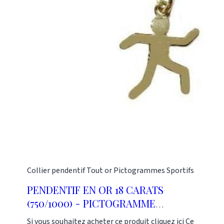
bonne idée de cadeaux pour des personnes jeunes
et sportives. Ces pendentifs sont fabriqués dans
notre atelier. Ils sont disponibles dès maintenant
dans notre boutique Or Gemmes située au 127 rue
du Temple dans le 3e arrondissement de Paris.
Pour plus d'informations, vous pouvez nous
contacter au : 01 48 87 76 90
Collier pendentif
Tout or
Pictogrammes Sportifs
PENDENTIF EN OR 18 CARATS
(750/1000) - PICTOGRAMME
SPORTIF ATHLÈTISME 15MM
Si vous souhaitez acheter ce produit cliquez ici Ce