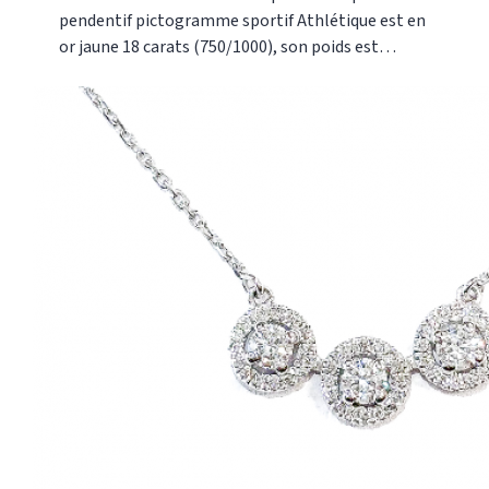
pendentif pictogramme sportif Athlétique est en
or jaune 18 carats (750/1000), son poids est
d'environ 1 gramme. Il peut se faire en or blanc,
en or jaune ou en or rose (750/1000). Il peut se
faire en d'autres dimensions (20mm, 25mm ou
30mm). La collection de pendentifs Pictogramme
comprend plusieurs autres sports. C'est une
bonne idée de cadeaux pour des personnes jeunes
et sportives. Ces pendentifs sont fabriqués dans
notre atelier. Ils sont disponibles dès maintenant
dans notre boutique Or Gemmes située au 127 rue
du Temple dans le 3e arrondissement de Paris.
Pour plus d'informations, vous pouvez nous
contacter au : 01 48 87 76 90