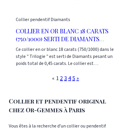
Collier pendentif
Diamants
COLLIER EN OR BLANC 18 CARATS
(750/1000) SERTI DE DIAMANTS
STYLE TRILOGIE
Ce collier en or blanc 18 carats (750/1000) dans le
style " Trilogie " est serti de Diamants pesant un
poids total de 0,45 carats. Le collier est
disponible dans 3 coloris différents, en Or blanc,
en Or jaune et Or rose. Le poids de l'Or est de 2,95
«
1
2
3
4
5
»
grammes. Le collier est disponible dans notre
Bijouterie Or-Gemmes. Notre Boutique de Bijoux
est située dans le 3e arrondissement de Paris, au
Collier et pendentif original
127 rue du Temple. Si vous souhaitez faire
chez Or-Gemmes à Paris
agrandir, réparer, ajuster ou créer des bijoux, vous
êtes encore une fois au bon endroit ! Pour plus de
Vous êtes à la recherche d’un collier ou pendentif
renseignements, contactez-nous au : 01 48 87 76