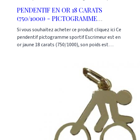
PENDENTIF EN OR 18 CARATS
(750/1000) - PICTOGRAMME
SPORTIF ESCRIME 15MM
Si vous souhaitez acheter ce produit cliquez ici Ce
pendentif pictogramme sportif Escrimeur est en
or jaune 18 carats (750/1000), son poids est
d'environ 1 gramme. Il peut se faire en or blanc
(750/1000), en or jaune (750/1000) ou en or rose
(750/1000). Il peut se faire en d'autres dimensions
(20mm, 25mm ou 30mm). La collection de
pendentifs Pictogramme comprend plusieurs
autres sports. C'est une bonne idée de cadeaux
pour des personnes jeunes et sportives. Ces
pendentifs sont fabriqués dans notre atelier. Ils
sont disponibles dès maintenant dans notre
boutique Or Gemmes située au 127 rue du Temple
dans le 3e arrondissement de Paris. Pour plus
d'informations, vous pouvez nous contacter au :