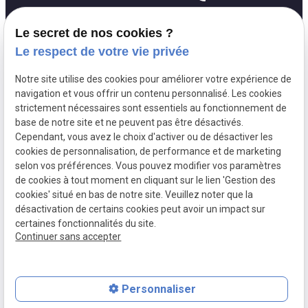
127 Rue du
pin_drop
Le secret de nos cookies ?
Temple
75003 Paris
Le respect de votre vie privée
Lundi - Vendredi :
schedule
Notre site utilise des cookies pour améliorer votre expérience de
09h30 - 18h00
navigation et vous offrir un contenu personnalisé. Les cookies
strictement nécessaires sont essentiels au fonctionnement de
base de notre site et ne peuvent pas être désactivés.
Cependant, vous avez le choix d'activer ou de désactiver les
Siret:
30581584700010
cookies de personnalisation, de performance et de marketing
Mentions légales
selon vos préférences. Vous pouvez modifier vos paramètres
de cookies à tout moment en cliquant sur le lien 'Gestion des
Politique de
Gestion
cookies' situé en bas de notre site. Veuillez noter que la
confidentialité
des
désactivation de certains cookies peut avoir un impact sur
cookies
certaines fonctionnalités du site.
Continuer sans accepter
Plan du site
Personnaliser