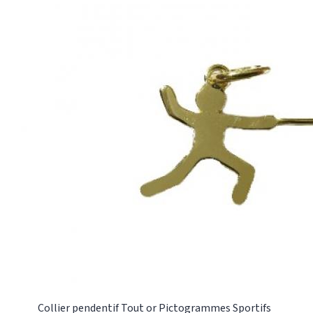
en or jaune ou en or rose 18 carats (750/1000). Il
peut se faire en d'autres dimensions (20mm,
25mm ou 30mm). La collection de pendentifs
Pictogramme comprend plusieurs autres sports.
C'est une bonne idée de cadeaux pour des
personnes jeunes et sportives. Ces pendentifs
sont fabriqués dans notre atelier. Ils sont
disponibles dès maintenant dans notre boutique
Or Gemmes située au 127 rue du Temple dans le
3e arrondissement de Paris. Pour plus
d'informations, vous pouvez nous contacter au :
01 48 87 76 90
Collier pendentif
Tout or
Pictogrammes Sportifs