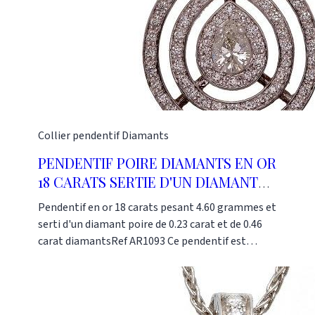
Collier pendentif
Diamants
PENDENTIF POIRE DIAMANTS EN OR
18 CARATS SERTIE D'UN DIAMANT
POIRE CENTRAL.
Pendentif en or 18 carats pesant 4.60 grammes et
serti d'un diamant poire de 0.23 carat et de 0.46
carat diamantsRef AR1093 Ce pendentif est
fabriquée dans notre atelier à Paris selon les
méthodes traditionnelles de la joaillerie. Or-
Gemmes 127 rue du Temple 75003 Paris Tel 01 48
87 76 90