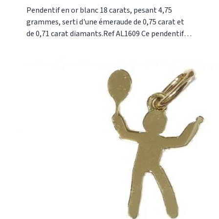
ET DE DIAMANTS
Pendentif en or blanc 18 carats, pesant 4,75
grammes, serti d'une émeraude de 0,75 carat et
de 0,71 carat diamants.Ref AL1609 Ce pendentif
est fabriquée dans notre atelier à Paris selon les
méthodes traditionnelles de la joaillerie. Or-
Gemmes 127 rue du Temple 75003 Paris Tel 01 48
87 76 90