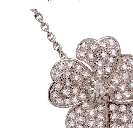
des diamants : 0,30 carat Cette pièce de joaillerie,
très élégante, ornera avantageusement votre
cou tandis que l'éclat des saphirs de couleur et des
diamants ne manquera pas de faire sn petit
effet.Poids d'or : 7,45 grammes Ce pendentif est
fabriqué dans notre atelier à Paris selon les
méthodes traditionnelles de la joaillerie. Or-
Gemmes 127 rue du Temple 75003 Paris Tel 01 48
87 76 90