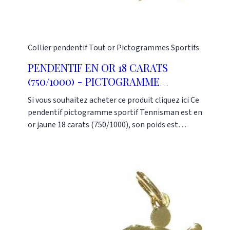
Collier pendentif
Tout or
Pictogrammes Sportifs
PENDENTIF EN OR 18 CARATS
(750/1000) - PICTOGRAMME
SPORTIF TENNIS 15MM
Si vous souhaitez acheter ce produit cliquez ici Ce
pendentif pictogramme sportif Tennisman est en
or jaune 18 carats (750/1000), son poids est
d'environ 1 gramme. Il peut se faire en or blanc
(750/1000), en or jaune (750/1000) ou en or rose
(750/1000). Il peut se faire en d'autres dimensions
(20mm, 25mm ou 30mm). La collection de
pendentifs Pictogramme comprend plusieurs
autres sports. C'est une bonne idée de cadeaux
pour des personnes jeunes et sportives. Ces
pendentifs sont fabriqués dans notre atelier. Ils