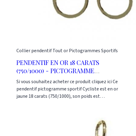
01 48 87 76 90
Collier pendentif
Tout or
Pictogrammes Sportifs
PENDENTIF EN OR 18 CARATS
(750/1000) - PICTOGRAMME
SPORTIF CYCLISME 15MM
Si vous souhaitez acheter ce produit cliquez ici Ce
pendentif pictogramme sportif Cycliste est en or
jaune 18 carats (750/1000), son poids est
d'environ 1.25 gramme. Il peut se faire en or
blanc, en or jaune ou en or rose (750/1000). Il peut
se faire en d'autres dimensions (20mm, 25mm ou
30mm). La collection de pendentifs Pictogramme
comprend plusieurs autres sports. C'est une