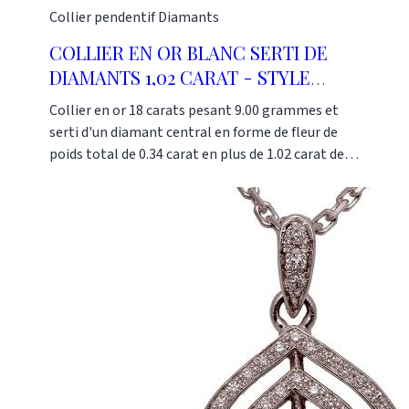
Collier pendentif
Diamants
COLLIER EN OR BLANC SERTI DE
DIAMANTS 1,02 CARAT - STYLE
FLEURS
Collier en or 18 carats pesant 9.00 grammes et
serti d'un diamant central en forme de fleur de
poids total de 0.34 carat en plus de 1.02 carat de
petits diamants.Référence : AR0734 Ce pendentif
est fabriqué dans notre atelier à Paris selon les
méthodes traditionnelles de la joaillerie. Dans
notre boutique de Bijoux Or-Gemmes, pourrez y
faire agrandir, réparer, créer ou ajuster les bijoux
de votre choix. Notre boutique se situe au 127 rue
du Temple dans le 3e arrondissement de Paris.
Pour plus de renseignements, contactez-nous sur
notre numéro au : 01 48 87 76 90