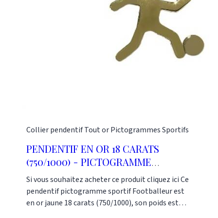
sont disponibles dès maintenant dans notre
boutique Or Gemmes située au 127 rue du Temple
dans le 3e arrondissement de Paris. Pour plus
d'informations, vous pouvez nous contacter au :
01 48 87 76 90
Collier pendentif
Tout or
Pictogrammes Sportifs
PENDENTIF EN OR 18 CARATS
(750/1000) - PICTOGRAMME
SPORTIF FOOTBALL 15MM
Si vous souhaitez acheter ce produit cliquez ici Ce
pendentif pictogramme sportif Footballeur est
en or jaune 18 carats (750/1000), son poids est
d'environ 1 gramme. Il peut se faire en or blanc,