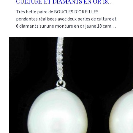
CULTURE ET DIAMANTS EN OR 18
CARATS
Très belle paire de BOUCLES D'OREILLES
pendantes réalisées avec deux perles de culture et
6 diamants sur une monture en or jaune 18 carats.
Ce modèle peut être fait selon vos critères de
taille et dimensions de diamants et perles, sur
une monture en or blanc ou rouge. Le prix est
fonction de ces informations. N'hésitez pas à
nous contacter pour un devis. Ces boucles
d'oreille ont été réalisées dans nos ateliers selon
les méthodes traditionnelles de la joaillerie
française. Or-Gemmes 127, rue du Temple 75003
Paris Tel: 01 48 87 76 90