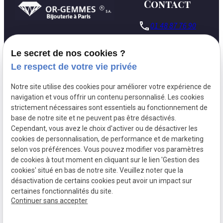
Contact
phone
01 48 87 76 90
127 Rue du
pin_drop
Le secret de nos cookies ?
Temple
75003 Paris
Le respect de votre vie privée
Lundi - Vendredi :
schedule
Notre site utilise des cookies pour améliorer votre expérience de
09h30 - 18h00
navigation et vous offrir un contenu personnalisé. Les cookies
strictement nécessaires sont essentiels au fonctionnement de
base de notre site et ne peuvent pas être désactivés.
Cependant, vous avez le choix d'activer ou de désactiver les
Siret:
30581584700010
cookies de personnalisation, de performance et de marketing
Mentions légales
selon vos préférences. Vous pouvez modifier vos paramètres
de cookies à tout moment en cliquant sur le lien 'Gestion des
Politique de
Gestion
cookies' situé en bas de notre site. Veuillez noter que la
confidentialité
des
désactivation de certains cookies peut avoir un impact sur
cookies
certaines fonctionnalités du site.
Continuer sans accepter
Plan du site