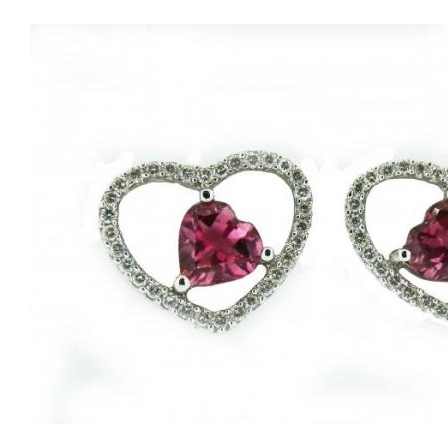
percées avec fermoirs POUSSETTE. Nos
références : AJ0597