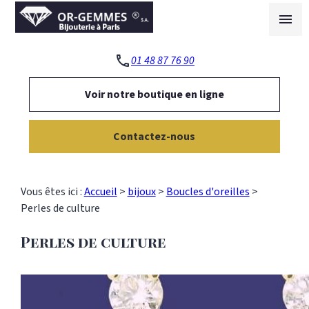
Panneau de gestion des cookies
menu
phone
01 48 87 76 90
Voir notre boutique en ligne
Contactez-nous
Vous êtes ici :
Accueil
>
bijoux
>
Boucles d'oreilles
>
Perles de culture
Perles de culture