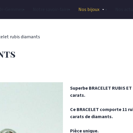
Or-Gemmes
Notre savoir-faire
Nos bijoux
Nos actu
elet rubis diamants
nts
Superbe BRACELET RUBIS ET 
carats.
Ce BRACELET comporte 11 rubi
carats de diamants.
Pièce unique.