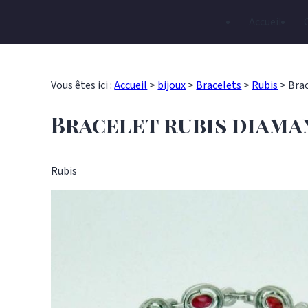
Panneau de gestion des cookies
Accueil
Vous êtes ici :
Accueil
>
bijoux
>
Bracelets
>
Rubis
>
Brac
Bracelet rubis diama
Rubis