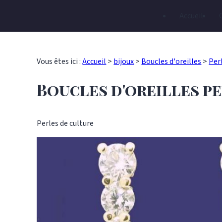
Panneau de gestion des cookies
Accueil
Vous êtes ici :
Accueil
>
bijoux
>
Boucles d'oreilles
>
Per
Boucles d'oreilles pe
Perles de culture