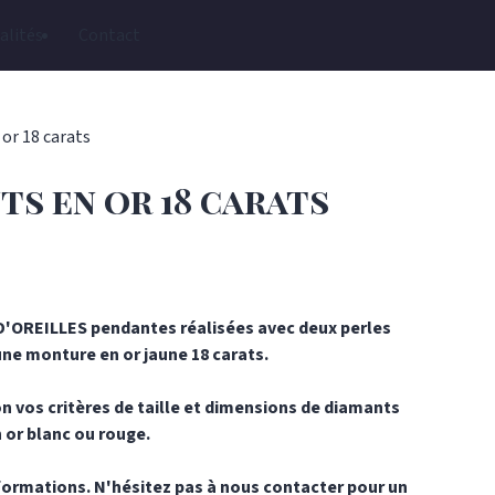
alités
Contact
 or 18 carats
ts en or 18 carats
D'OREILLES pendantes réalisées avec deux perles
une monture en or jaune 18 carats.
n vos critères de taille et dimensions de diamants
 or blanc ou rouge.
nformations. N'hésitez pas à nous contacter pour un