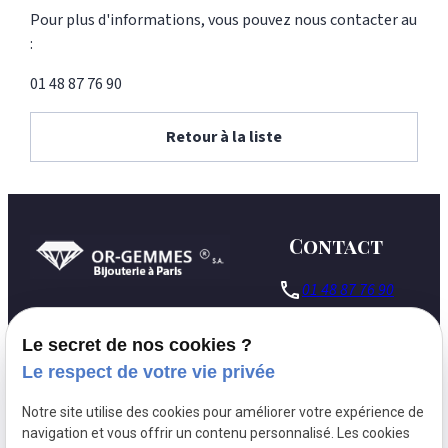
Pour plus d'informations, vous pouvez nous contacter au
:
01 48 87 76 90
Retour à la liste
Contact
phone
01 48 87 76 90
127 Rue du
pin_drop
Le secret de nos cookies ?
Temple
75003 Paris
Le respect de votre vie privée
Lundi - Vendredi :
schedule
Notre site utilise des cookies pour améliorer votre expérience de
09h30 - 18h00
navigation et vous offrir un contenu personnalisé. Les cookies