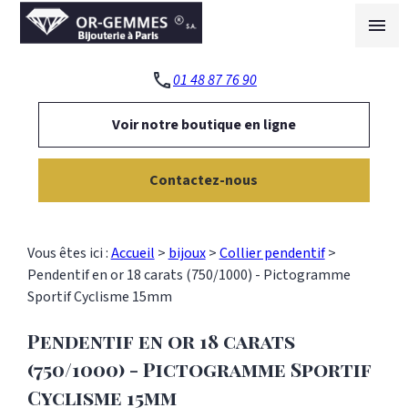
Panneau de gestion des cookies
menu
phone
01 48 87 76 90
Voir notre boutique en ligne
Contactez-nous
Vous êtes ici :
Accueil
>
bijoux
>
Collier pendentif
>
Pendentif en or 18 carats (750/1000) - Pictogramme
Sportif Cyclisme 15mm
Pendentif en or 18 carats
(750/1000) - Pictogramme Sportif
Cyclisme 15mm