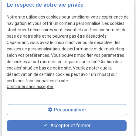
Temple
75003 Paris
Le respect de votre vie privée
Lundi - Vendredi :
schedule
Notre site utilise des cookies pour améliorer votre expérience de
09h30 - 18h00
navigation et vous offrir un contenu personnalisé. Les cookies
strictement nécessaires sont essentiels au fonctionnement de
base de notre site et ne peuvent pas être désactivés.
Cependant, vous avez le choix d'activer ou de désactiver les
Siret:
30581584700010
cookies de personnalisation, de performance et de marketing
Mentions légales
selon vos préférences. Vous pouvez modifier vos paramètres
de cookies à tout moment en cliquant sur le lien 'Gestion des
Politique de
Gestion
cookies' situé en bas de notre site. Veuillez noter que la
confidentialité
des
désactivation de certains cookies peut avoir un impact sur
cookies
certaines fonctionnalités du site.
Continuer sans accepter
Plan du site
Personnaliser
place
contact_page
phone
Accepter et fermer
Plan d'accès
Contact
01 48 87 76 90