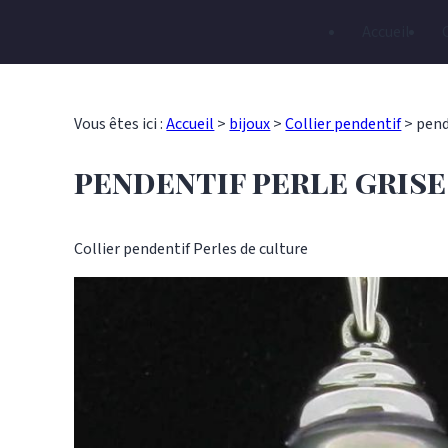
Panneau de gestion des cookies
Accueil
Vous êtes ici :
Accueil
>
bijoux
>
Collier pendentif
>
pend
pendentif perle grise
Collier pendentif
Perles de culture