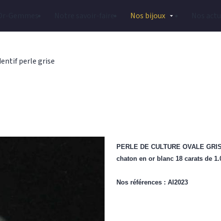
Or-Gemmes
Notre savoir-faire
Nos bijoux
Nos actu
entif perle grise
PERLE DE CULTURE OVALE GRIS CL
chaton en or blanc 18 carats de 1
Nos références : AI2023