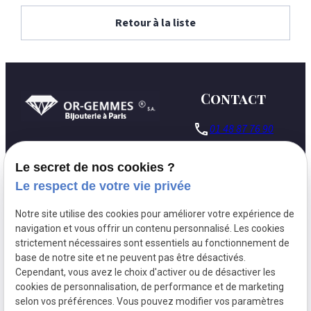
Retour à la liste
Contact
phone
01 48 87 76 90
127 Rue du
pin_drop
Le secret de nos cookies ?
Temple
75003 Paris
Le respect de votre vie privée
Lundi - Vendredi :
schedule
Notre site utilise des cookies pour améliorer votre expérience de
09h30 - 18h00
navigation et vous offrir un contenu personnalisé. Les cookies
strictement nécessaires sont essentiels au fonctionnement de
base de notre site et ne peuvent pas être désactivés.
Cependant, vous avez le choix d'activer ou de désactiver les
Siret:
30581584700010
cookies de personnalisation, de performance et de marketing
Mentions légales
selon vos préférences. Vous pouvez modifier vos paramètres