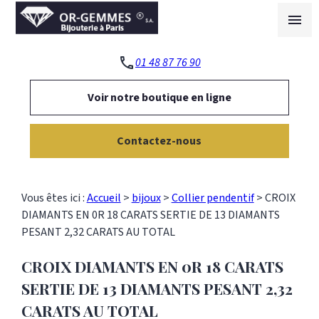
Panneau de gestion des cookies
menu
phone
01 48 87 76 90
Voir notre boutique en ligne
Contactez-nous
Vous êtes ici :
Accueil
>
bijoux
>
Collier pendentif
>
CROIX
DIAMANTS EN 0R 18 CARATS SERTIE DE 13 DIAMANTS
PESANT 2,32 CARATS AU TOTAL
CROIX DIAMANTS EN 0R 18 CARATS
SERTIE DE 13 DIAMANTS PESANT 2,32
CARATS AU TOTAL