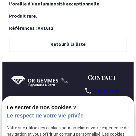
l'oreille d'une luminosité exceptionnelle.
Produit rare.
Références : AK1612
Retour à la liste
Contact
phone
01 48 87 76 90
127 Rue du
pin_drop
Le secret de nos cookies ?
Temple
75003 Paris
Le respect de votre vie privée
Lundi - Vendredi :
schedule
Notre site utilise des cookies pour améliorer votre expérience de
09h30 - 18h00
navigation et vous offrir un contenu personnalisé. Les cookies