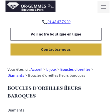
Panneau de gestion des cookies
menu
phone
01 48 87 76 90
Voir notre boutique en ligne
Contactez-nous
Vous êtes ici :
Accueil
>
bijoux
>
Boucles d'oreilles
>
Diamants
>
Boucles d'oreilles fleurs baroques
Boucles d'oreilles fleurs
baroques
Diamants