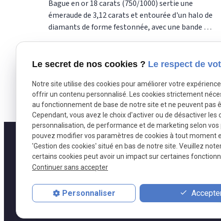
Bague en or 18 carats (750/1000) sertie une
émeraude de 3,12 carats et entourée d'un halo de
diamants de forme festonnée, avec une bande de
diamant sur le corps de la bague de part et
d'autre du motif central. Le poids d'or est de 5,70
grammes et le poids total de diamants est de
Le secret de nos cookies ?
Le respect de vot
0,70 carats Cette bague peut se faire en or rose,
Notre site utilise des cookies pour améliorer votre expérienc
en or jaune ou en or gris. la pierre centrale peut
offrir un contenu personnalisé. Les cookies strictement néce
être remplacée par un saphir, un rubis, ou même
au fonctionnement de base de notre site et ne peuvent pas ê
un diamant taille émeraude. Cette bague a été
Cependant, vous avez le choix d'activer ou de désactiver les 
réalisée dans notre atelier selon les techniques
personnalisation, de performance et de marketing selon vos
traditionnelles de la joaillerie. Or-Gemmes 127,
pouvez modifier vos paramètres de cookies à tout moment en 
rue du Temple 75003 Paris
'Gestion des cookies' situé en bas de notre site. Veuillez note
certains cookies peut avoir un impact sur certaines fonctionna
Continuer sans accepter
Accepter
Personnaliser