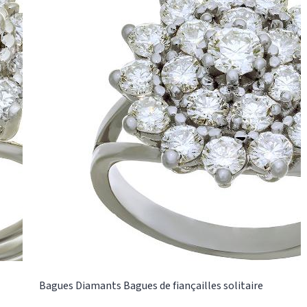
retirer et les boucles deviennent alors une paire
de puces diamants, facile à porter pour un usage
quotidien. Ref : AS1295 Ces boucles ont été
fabriquées dans notre atelier à Paris selon les
méthodes traditionnelles de la joaillerie. Or-
Gemmes 127, rue du Temple 75003 Paris Tel: 01
48 87 76 90
Bagues
Diamants
Bagues de fiançailles solitaire