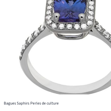
usage quotidien. Le corps fourche lui donne une
légèreté qui permet la mise en valeur de la pierre
centrale. 40 diamants repartis sur le corps
rehaussent également l'éclat de l'améthyste.
Cette bague a été fabriquée dans notre atelier
selon les méthodes traditionnelles de la
joaillerie. Or-Gemmes 127, rue du Temple 75003
Paris
Bagues
Saphirs
Perles de culture