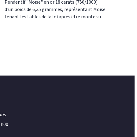
Pendentif "Moïse" en or 18 carats (750/1000)
d'un poids de 6,35 grammes, représentant Moise
tenant les tables de la loi après être monté sur
le mont Sinaï lors de la sortie d’Égypte.
Évènement raconté dans la Bible dans le livre de
'Exode Hauteur du pendentif : 25 millimètres
Largeur du pendentif : 20 millimètres Poids d'or
18 carats (750/1000) : 6,35 grammes. Ce modèle
peut être fabriqué en or jaune, en or blanc où en
or rose. Ce pendentif est fabriqué dans notre
atelier à notre adresse : Or-Gemmes 127, rue du
Temple 75003 Paris Tel : 01 48 87 76 90
ris
18h00