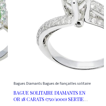
Poids d'or 18 carats (750/1000) : 10,60 grammes
poids diamants : 1,20 carat poids émeraude : 1,18
carat Cette bague a été réalisée dans notre
atelier selon les techniques traditionnelles de la
joaillerie. Or-Gemmes 127, rue du Temple 75003
Paris Tel 01 48 87 76 90
Bagues
Diamants
Bagues de fiançailles solitaire
BAGUE SOLITAIRE DIAMANTS EN
OR 18 CARATS (750/1000) SERTIE
D'UN DIAMANT 0,40 CARAT