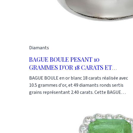
Diamants
BAGUE BOULE PESANT 10
GRAMMES D'OR 18 CARATS ET
SERTIE DE 2.40 CTS DE DIAMANTS
BAGUE BOULE en or blanc 18 carats réalisée avec
10.5 grammes d'or, et 49 diamants ronds sertis
grains représentant 2.40 carats. Cette BAGUE
BOULE peut être réalisée en or jaune ou rouge,
sur mesure. Nos références : AL0950 Cette bague
est réalisée dans notre atelier, selon les
méthodes traditionnelles de la joaillerie
française. Or-Gemmes 127, rue du Temple 75003