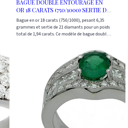
BAGUE DOUBLE ENTOURAGE EN
OR 18 CARATS (750/1000) SERTIE DE
21 DIAMANTS RONDS
Bague en or 18 carats (750/1000), pesant 6,35
grammes et sertie de 21 diamants pour un poids
total de 1,94 carats. Ce modèle de bague double
entourage est un classique revisité et modernisé
avec son corps en fourche. Cette bague habillera
élégamment votre doigt. Elle conviendra pour
vos grandes occasions tout en pouvant se porter
pour un usage quotidien. Cette bague peut se
faire en or blanc, en or jaune ou en or rose
(750/1000). Cette bague a été fabriquée dans
notre atelier selon les techniques
traditionnelles de la joaillerie. Or-Gemmes 127,
rue du Temple 75003 Paris Tel : 01 48 87 76 90