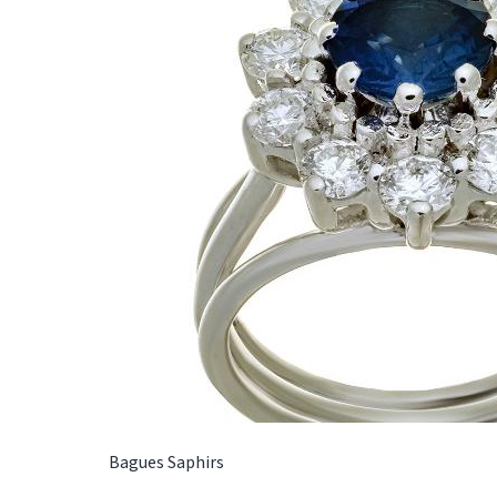
joaillerie un modèle intemporel. Poids d'or : 6,60
grammesRef : AR1337Cette bague est fabriquée
dans notre atelier de joaillerie à Paris selon les
méthodes traditionnelles de la joaillerie. Or-
Gemmes 127,rue du Temple 75003 Paris Tel : 01
48 87 76 90
Bagues
Saphirs