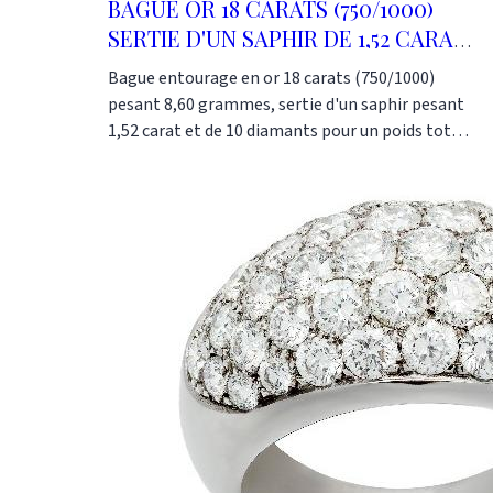
BAGUE OR 18 CARATS (750/1000)
SERTIE D'UN SAPHIR DE 1,52 CARAT
ET 1,06 CTS DIAMANTS
Bague entourage en or 18 carats (750/1000)
pesant 8,60 grammes, sertie d'un saphir pesant
1,52 carat et de 10 diamants pour un poids total
de 1,06 carat. Cette bague peut se faire en or
blanc en or jaune ou en or rose. La pierre
centrale peut être, au choix, un saphir, un rubis,
une émeraude ou même un diamant. Ce modèle
de bague reste un classique indémodable avec
une petite originalité au niveau du corps
constitué de 3 fils ronds. Cette bague a été
fabriquée dans notre atelier selon les méthodes
traditionnelles de la joaillerie. Or-Gemmes 127,
rue du Temple 75003 Paris Tel 01 48 87 76 90