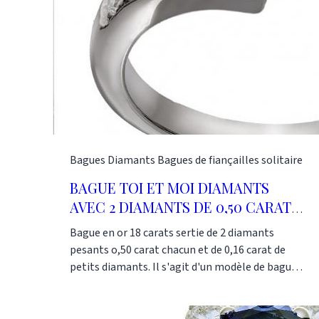
Bagues
Diamants
Bagues de fiançailles solitaire
BAGUE TOI ET MOI DIAMANTS
AVEC 2 DIAMANTS DE 0,50 CARAT
CHACUN
Bague en or 18 carats sertie de 2 diamants
pesants o,50 carat chacun et de 0,16 carat de
petits diamants. Il s'agit d'un modèle de bague
"Toi et moi", classique mais élégant et facile à
porter. L'éclat des diamants donne un charme
irrésistible à cette bague et fait de cette pièce de