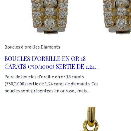
Boucles d'oreilles
Diamants
BOUCLES D'OREILLE EN OR 18
CARATS (750/1000) SERTIE DE 1,24
CARAT DE DIAMANTS.
Paire de boucles d'oreille en or 18 carats
(750/1000) sertie de 1,24 carat de diamants. Ces
boucles sont présentées en or rose , mais
peuvent également être réalisées en or jaune ou
en or blanc. Ce modèle de boucles habille bien
l'oreille et met en valeur les diamants qui y sont
sertis. Ce modèle peut également se faire pour
oreilles non percées. Ref : AS1209 Poids d'or