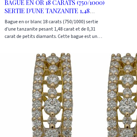
BAGUE EN OR 18 CARATS (750/1000)
SERTIE D'UNE TANZANITE 1,48
CARATS ET DE DIAMANTS.
Bague en or blanc 18 carats (750/1000) sertie
d'une tanzanite pesant 1,48 carat et de 0,31
carat de petits diamants. Cette bague est un
modèle classique revisité avec une aura de
diamants qui fait ressortir l’éclat de la tanzanite
centrale.un Cette bague à été fabriquée dans
notre atelier selon les méthodes traditionnelles
de la joaillerie. Une bande de diamants de part et
d'autre du motif central augmente encore
l'intensité de la bague. Vous pouvez venir
l'admirer dans notre boutique : Or-Gemmes 127,
rue du Temple 75003 Paris Tel 01 48 87 76 90