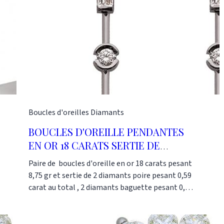
Boucles d'oreilles
Diamants
BOUCLES D'OREILLE PENDANTES
EN OR 18 CARATS SERTIE DE
DIAMANTS
Paire de boucles d'oreille en or 18 carats pesant
8,75 gr et sertie de 2 diamants poire pesant 0,59
carat au total , 2 diamants baguette pesant 0,81
carat au total et de 6 diamants ronds pesant 1,13
carat au total. Ce modèle est très élégant et
embellira vos soirées. La partie pendante peut se