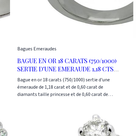
Bagues
Emeraudes
BAGUE EN OR 18 CARATS (750/1000)
SERTIE D'UNE EMERAUDE 1,18 CTS
ET 1,20 CTS DIAMANTS
Bague en or 18 carats (750/1000) sertie d'une
émeraude de 1,18 carat et de 0,60 carat de
diamants taille princesse et de 0,60 carat de
diamants ronds pour un poids total de 1,20 carat
de diamants. Cette bague, d'un poids de 10,60
grammes, est un modèle revisité et modernisé
de la bague boule. Ce modèle fait partie de nos
"Best Sellers" en mtière de bagues. Ref : AU1051