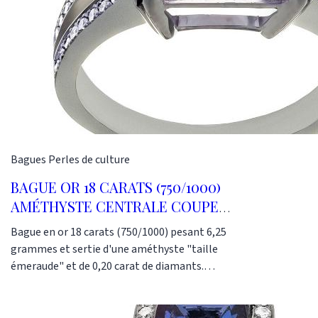
Bagues
Perles de culture
BAGUE OR 18 CARATS (750/1000)
AMÉTHYSTE CENTRALE COUPE
ÉMERAUDE AVEC DIAMANTS
Bague en or 18 carats (750/1000) pesant 6,25
grammes et sertie d'une améthyste "taille
émeraude" et de 0,20 carat de diamants.
L'améthyste mesure 12 millimètres sur 10
millimètres. Cette bague est un modèle
relativement classique et facile à porter pour un