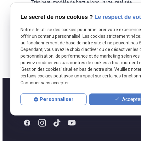
Très beau modèle de bague jonc, large, réalisée
avec 17.30 grammes d'or blanc 18 carats, et
Le secret de nos cookies ?
Le respect de vot
sertie grains de 3.89 carats de diamants. Ce
modèle peut être réalisé en or jaune ou rouge, à
Notre site utilise des cookies pour améliorer votre expérienc
la largeur de votre choix. Nos références : AK1385
offrir un contenu personnalisé. Les cookies strictement néce
Cette bague est réalisée dans notre atelier,
au fonctionnement de base de notre site et ne peuvent pas ê
selon les méthodes traditionnelles de la
Cependant, vous avez le choix d'activer ou de désactiver les 
joaillerie française. Or-Gemmes 127, rue du
personnalisation, de performance et de marketing selon vos
Temple 75003 Paris Tel 01 48 87 76 90
pouvez modifier vos paramètres de cookies à tout moment en 
'Gestion des cookies' situé en bas de notre site. Veuillez note
certains cookies peut avoir un impact sur certaines fonctionna
Continuer sans accepter
Accepter
Personnaliser