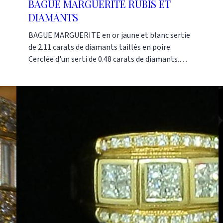
BAGUE MARGUERITE RUBIS ET
DIAMANTS
BAGUE MARGUERITE en or jaune et blanc sertie
de 2.11 carats de diamants taillés en poire.
Cerclée d'un serti de 0.48 carats de diamants.
Cette BAGUE MARGUERITE très originale et
printanière est fabriquée avec 5.40 grammes d'or
blanc et jaune de 18 carats. Références : AJ1522