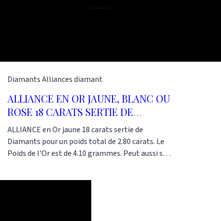
Diamants
Alliances diamant
ALLIANCE EN OR JAUNE, BLANC OU
ROSE 18 CARATS SERTIE DE
DIAMANTS 2.80 CARATS
ALLIANCE en Or jaune 18 carats sertie de
Diamants pour un poids total de 2.80 carats. Le
Poids de l'Or est de 4.10 grammes. Peut aussi se
fabriquer en Or Blanc et Rose. Références :
AG2124