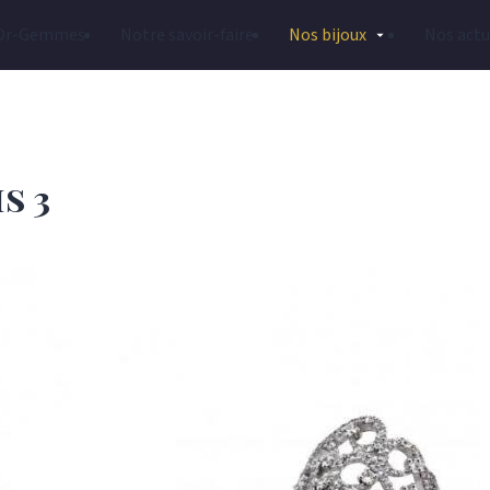
Or-Gemmes
Notre savoir-faire
Nos bijoux
Nos actu
s 3