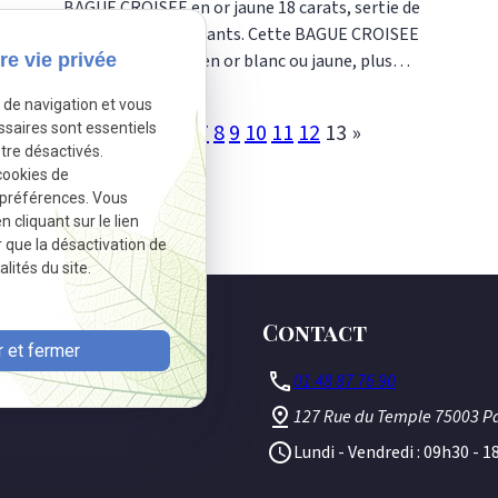
BAGUE CROISEE en or jaune 18 carats, sertie de
0.51 carats de diamants. Cette BAGUE CROISEE
re vie privée
peut être réalisée en or blanc ou jaune, plus
large, et entièrement sertie de diamants. Nous
e de navigation et vous
demander un devis. Nos références : AI1286 Cette
«
4
5
6
7
8
9
10
11
12
13
»
ssaires sont essentiels
bague est réalisée dans notre atelier, selon les
tre désactivés.
méthodes traditionnelles de la joaillerie
cookies de
française. Or-Gemmes 127, rue du Temple 75003
 préférences. Vous
Paris Tel 01 48 87 76 90
cliquant sur le lien
r que la désactivation de
lités du site.
Contact
 et fermer
phone
01 48 87 76 90
pin_drop
127 Rue du Temple
75003 Pa
schedule
Lundi - Vendredi : 09h30 - 