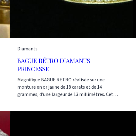
Diamants
BAGUE RÉTRO DIAMANTS
PRINCESSE
Magnifique BAGUE RETRO réalisée sur une
monture en or jaune de 18 carats et de 14
grammes, d'une largeur de 13 millimètres. Cette
BAGUE RETRO est sertie de 1.35 carats de
diamants ronds sur les bords, et taillés en
princesse sur la partie centrale composée de
trois carrés identiques. Références : AK1604