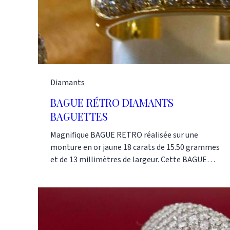
Diamants
BAGUE RÉTRO DIAMANTS
BAGUETTES
Magnifique BAGUE RETRO réalisée sur une
monture en or jaune 18 carats de 15.50 grammes
et de 13 millimètres de largeur. Cette BAGUE
RETRO est sertie de 2.95 carats de diamants :
ronds sur les bords et taillés en baguettes sur la
partie centrale. Références : AK1596