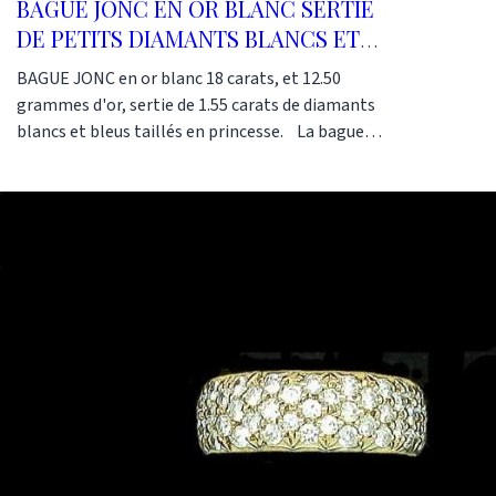
BAGUE JONC EN OR BLANC SERTIE
DE PETITS DIAMANTS BLANCS ET
BLEUS
BAGUE JONC en or blanc 18 carats, et 12.50
grammes d'or, sertie de 1.55 carats de diamants
blancs et bleus taillés en princesse. La bague
est ajustable à souhait grâce à notre atelier.
Références : AJ1748