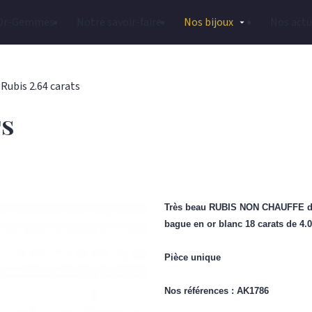
Or-Gemmes
Notre savoir-faire
Nos bijoux
Nos actu
Rubis 2.64 carats
ts
Très beau RUBIS
NON CHAUFFE
d
bague en or blanc 18 carats de 4.0
Pièce unique
Nos références : AK1786