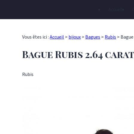
Panneau de gestion des cookies
Accueil
Vous êtes ici :
Accueil
>
bijoux
>
Bagues
>
Rubis
>
Bague 
Bague Rubis 2.64 cara
Rubis