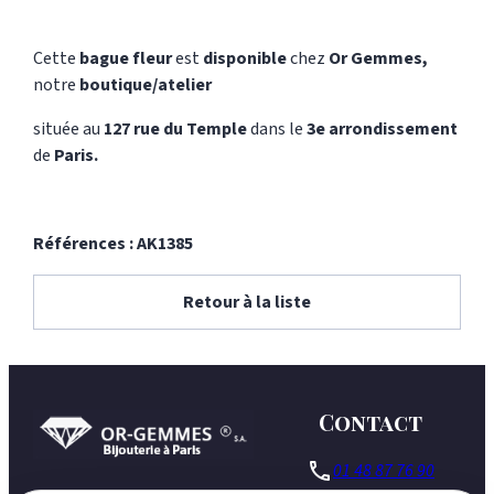
Cette
bague fleur
est
disponible
chez
Or Gemmes,
notre
boutique/atelier
située au
127 rue du Temple
dans le
3e arrondissement
de
Paris.
Références : AK1385
Retour à la liste
Contact
phone
01 48 87 76 90