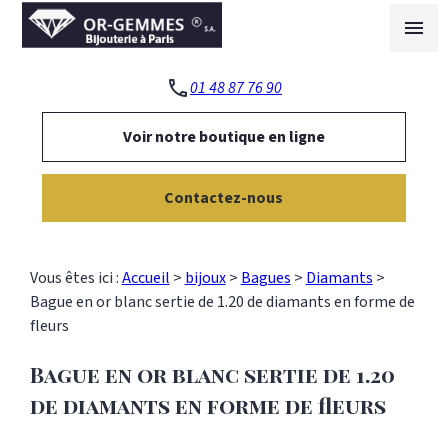
Panneau de gestion des cookies
menu
phone
01 48 87 76 90
Voir notre boutique en ligne
Contactez-nous
Vous êtes ici :
Accueil
>
bijoux
>
Bagues
>
Diamants
>
Bague en or blanc sertie de 1.20 de diamants en forme de
fleurs
Bague en or blanc sertie de 1.20
de diamants en forme de fleurs