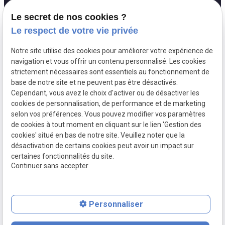
127 Rue du
pin_drop
Le secret de nos cookies ?
Temple
75003 Paris
Le respect de votre vie privée
Lundi - Vendredi :
schedule
Notre site utilise des cookies pour améliorer votre expérience de
09h30 - 18h00
navigation et vous offrir un contenu personnalisé. Les cookies
strictement nécessaires sont essentiels au fonctionnement de
base de notre site et ne peuvent pas être désactivés.
Cependant, vous avez le choix d'activer ou de désactiver les
Siret:
30581584700010
cookies de personnalisation, de performance et de marketing
Mentions légales
selon vos préférences. Vous pouvez modifier vos paramètres
de cookies à tout moment en cliquant sur le lien 'Gestion des
Politique de
Gestion
cookies' situé en bas de notre site. Veuillez noter que la
confidentialité
des
désactivation de certains cookies peut avoir un impact sur
cookies
certaines fonctionnalités du site.
Continuer sans accepter
Plan du site
Personnaliser