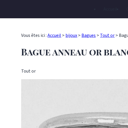
Panneau de gestion des cookies
Accueil
Vous êtes ici :
Accueil
>
bijoux
>
Bagues
>
Tout or
>
Bagu
Bague anneau or blan
Tout or