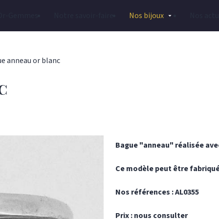
Or-Gemmes
Notre savoir-faire
Nos bijoux
Nos actu
e anneau or blanc
c
Bague "anneau" réalisée avec
Ce modèle peut être fabriqué 
Nos références : AL0355
Prix : nous consulter