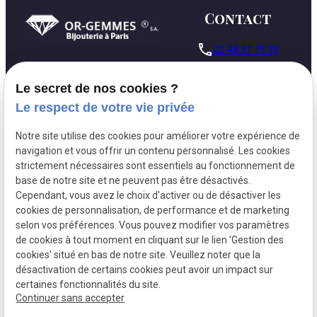
Contact
phone
01 48 87 76 90
127 Rue du
pin_drop
Le secret de nos cookies ?
Temple
75003 Paris
Le respect de votre vie privée
Lundi - Vendredi :
schedule
Notre site utilise des cookies pour améliorer votre expérience de
09h30 - 18h00
navigation et vous offrir un contenu personnalisé. Les cookies
strictement nécessaires sont essentiels au fonctionnement de
base de notre site et ne peuvent pas être désactivés.
Cependant, vous avez le choix d'activer ou de désactiver les
Siret:
30581584700010
cookies de personnalisation, de performance et de marketing
Mentions légales
selon vos préférences. Vous pouvez modifier vos paramètres
de cookies à tout moment en cliquant sur le lien 'Gestion des
Politique de
Gestion
cookies' situé en bas de notre site. Veuillez noter que la
confidentialité
des
désactivation de certains cookies peut avoir un impact sur
cookies
certaines fonctionnalités du site.
Continuer sans accepter
Plan du site