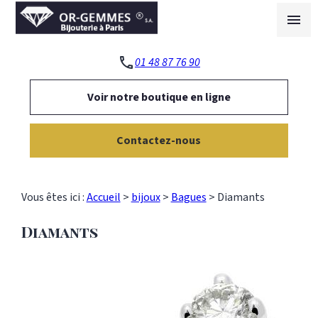
Panneau de gestion des cookies
menu
phone
01 48 87 76 90
Voir notre boutique en ligne
Contactez-nous
Vous êtes ici :
Accueil
>
bijoux
>
Bagues
>
Diamants
Diamants