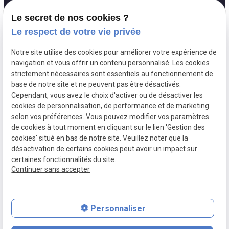
127 Rue du
pin_drop
Le secret de nos cookies ?
Temple
75003 Paris
Le respect de votre vie privée
Lundi - Vendredi :
schedule
Notre site utilise des cookies pour améliorer votre expérience de
09h30 - 18h00
navigation et vous offrir un contenu personnalisé. Les cookies
strictement nécessaires sont essentiels au fonctionnement de
base de notre site et ne peuvent pas être désactivés.
Cependant, vous avez le choix d'activer ou de désactiver les
Siret:
30581584700010
cookies de personnalisation, de performance et de marketing
Mentions légales
selon vos préférences. Vous pouvez modifier vos paramètres
de cookies à tout moment en cliquant sur le lien 'Gestion des
Politique de
Gestion
cookies' situé en bas de notre site. Veuillez noter que la
confidentialité
des
désactivation de certains cookies peut avoir un impact sur
cookies
certaines fonctionnalités du site.
Continuer sans accepter
Plan du site
Personnaliser