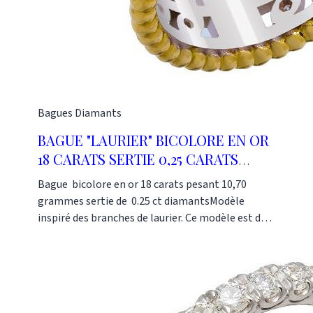
Bagues
Diamants
BAGUE "LAURIER" BICOLORE EN OR
18 CARATS SERTIE 0,25 CARATS
DIAMANTS
Bague bicolore en or 18 carats pesant 10,70
grammes sertie de 0.25 ct diamantsModèle
inspiré des branches de laurier. Ce modèle est de
style " Art nouveau". Il est très original tout en
restant assez simple. Assez large (12
millimètres), il habille bien le doigt. Nous le
proposons principalement en bicolore(jaune et
blanc) mais nous pouvons le réaliser en unicolore