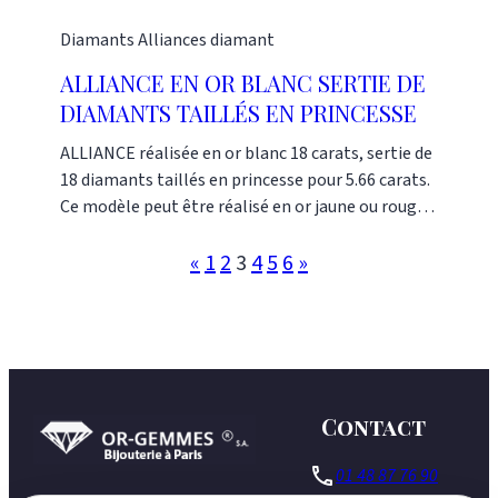
Diamants
Alliances diamant
ALLIANCE EN OR BLANC SERTIE DE
DIAMANTS TAILLÉS EN PRINCESSE
ALLIANCE réalisée en or blanc 18 carats, sertie de
18 diamants taillés en princesse pour 5.66 carats.
Ce modèle peut être réalisé en or jaune ou rouge.
Prix selon la dimension, le nombre et la qualité
des diamants. Nous consulter pour un devis
«
1
2
3
4
5
6
»
personnalisé. Ce modèle est référencé sous le
numéro AK1279 ; son prix figure ci-dessous.
Contact
phone
01 48 87 76 90